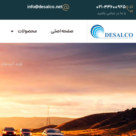
info@desalco.net
021-44600925
با ما در تماس باشید
صفحه اصلی
محصولات
لورم ایپسوم 