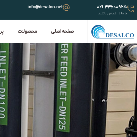
info@desalco.net
021-44600925
با ما در تماس باشید
صفحه اصلی
محصولات
پر