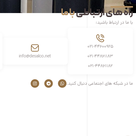
راه های ارتباطی
با ما
با ما در ارتباط باشید:
021-44600925
info@desalco.net
021-44861183
021-44861182
ما در شبکه های اجتماعی دنبال کنید.