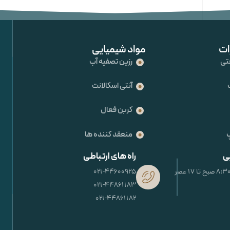
ات
مواد شیمیایی
تی
رزین تصفیه آب
آنتی اسکالانت
کربن فعال
منعقد کننده ها
ی
راه های ارتباطی
021-44600925
021-44861183
021-44861182