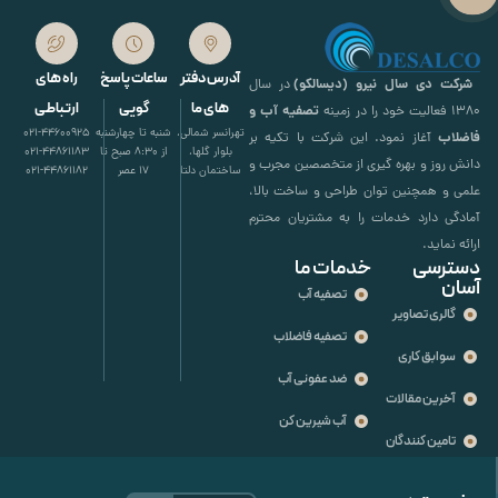
آدرس دفتر
ساعات پاسخ
راه های
شرکت دی سال نیرو (دیسالکو)
در سال
های ما
گویی
ارتباطی
تصفیه آب و
۱۳۸۰ فعالیت خود را در زمینه
تهرانسر شمالی،
شنبه تا چهارشنبه
021-44600925
فاضلاب
آغاز نمود. این شرکت با تکیه بر
بلوار گلها،
از 8:30 صبح تا
021-44861183
دانش روز و بهره گیری از متخصصین مجرب و
ساختمان دلتا
17 عصر
021-44861182
علمی و همچنین توان طراحی و ساخت بالا،
آمادگی دارد خدمات را به مشتریان محترم
ارائه نماید.
دسترسی
خدمات ما
آسان
تصفیه آب
گالری تصاویر
تصفیه فاضلاب
سوابق کاری
ضد عفونی آب
آخرین مقالات
آب شیرین کن
تامین کنندگان