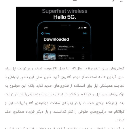
گوشی‌های سری آیفون ۱۱ در سال ۲۰۱۹ با مدل ۴G عرضه شدند و در نهایت اپل برای
سری آیفون ۱۲ به استفاده از مودم ۵G روی آورد. دلیل اصلی این تاخیر ارتباطی با
لجاجت همیشگی اپل برای استفاده از فناوری‌های جدید ندارد. بلکه این موضوع به
درگیری‌های بین اپل و کوالکام و شکست اینتل در این زمینه برمی‌گردد. در نهایت
بعد از اینکه اینتل شکست را در زمینه‌ی ساخت مودم‌های ۵G پذیرفت، اپل و
کوالکام هم درگیری‌های حقوقی را کنار گذاشتند و بار دیگر قرارداد همکاری امضا
کردند.