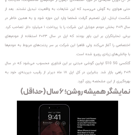
در آن دوران شایعاتی در مورد استفاده‌ی آیفون از مودم‌های سامسونگ، مدیاتک و
حتی هواوی به گوش می‌رسید که این شایعات به واقعیت تبدیل نشدند. بعد از
شکست اینتل، اپل تصمیم گرفت شخصا وارد این حوزه شود و به همین خاطر در
سال ۲۰۱۹ بخش مودم موبایل این شرکت را با پرداخت ۱ میلیارد دلار تصاحب کرد.
برخی تحلیلگران بر این باور بودند که اپل در سال ۲۰۲۳ استفاده از مودم‌های
اختصاصی را آغاز می‌کند ولی ظاهرا این شرکت بر سر پتنت‌های مربوط به مودم‌ها
با چالش‌های زیادی روبرو شده است.
گلکسی S10 5G اولین گوشی مبتنی بر این فناوری محسوب می‌شود که در سال
۲۰۱۹ راهی بازار شد. بنابراین در کل اپل ۱۸ ماه دیرتر از رقیب دیرینه‌ی خود به
بهره‌گیری از این مشخصه روی آورد.
نمایشگر همیشه روشن؛ ۶ سال (حداقل)