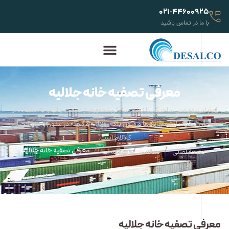
021-44600925
با ما در تماس باشید
معرفی تصفیه خانه جلالیه
لورم ایپسوم متن ساختگی با تولید سادگی نامفهوم از صنعت چاپ و با استفاده از
طراحان گرافیک است چاپگرها و متون بلکه روزنامه و مجله در ستون و سطرآنچنان
که لازم است.
/
/
/
معرفی تصفیه خانه جلالیه
صفحه اصلی
مقالات
تصفیه آب
معرفی تصفیه خانه جلالیه