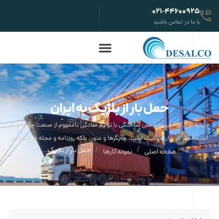
021-44600925
با ما در تماس باشید
حمل بار از بلژیک به ایران
درباره طرح لورم ایپسوم متن ساختگی با تولید سادگی نامفهوم از صنعت چاپ، و با
استفاده از طراحان گرافیک است، چاپگرها و متون بلکه روزنامه و مجله در ستون و
/
/
حمل بار از بلژیک...
صفحه اصلی
نمونه کارها