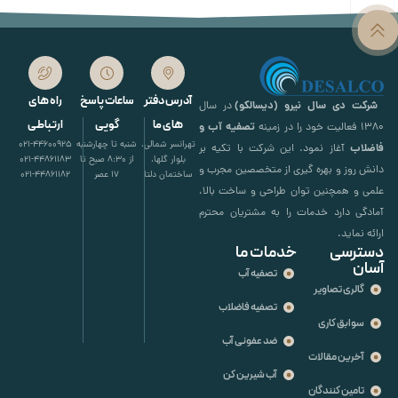
آدرس دفتر
ساعات پاسخ
راه های
شرکت دی سال نیرو (دیسالکو)
در سال
های ما
گویی
ارتباطی
تصفیه آب و
۱۳۸۰ فعالیت خود را در زمینه
تهرانسر شمالی،
شنبه تا چهارشنبه
021-44600925
فاضلاب
آغاز نمود. این شرکت با تکیه بر
بلوار گلها،
از 8:30 صبح تا
021-44861183
دانش روز و بهره گیری از متخصصین مجرب و
ساختمان دلتا
17 عصر
021-44861182
علمی و همچنین توان طراحی و ساخت بالا،
آمادگی دارد خدمات را به مشتریان محترم
ارائه نماید.
دسترسی
خدمات ما
آسان
تصفیه آب
گالری تصاویر
تصفیه فاضلاب
سوابق کاری
ضد عفونی آب
آخرین مقالات
آب شیرین کن
تامین کنندگان