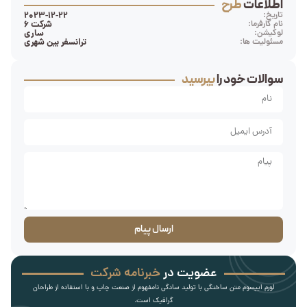
اطلاعات
طرح
تاریخ:
2023-12-22
نام کارفرما:
شرکت 6
لوکیشن:
ساری
مسئولیت ها:
ترانسفر بین شهری
سوالات خود را
بپرسید
ارسال پیام
عضویت در
خبرنامه شرکت
لورم ایپسوم متن ساختگی با تولید سادگی نامفهوم از صنعت چاپ و با استفاده از طراحان
گرافیک است.